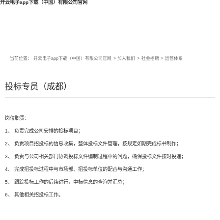
开云电子app下载（中国）有限公司官网
当前位置：
开云电子app下载（中国）有限公司官网
>
加入我们
>
社会招聘
>
运营体系
投标专员（成都）
岗位职责：
1、 负责完成公司安排的投标项目；
2、 负责项目招投标的信息收集，整体投标文件管理，按规定如期完成标书制作；
3、 负责与公司相关部门协调投标文件编制过程中的问题，确保投标文件按时投递；
4、 完成招投标过程中与市场部、招投标单位的配合与沟通工作；
5、 跟踪投标工作的后续进行，中标信息的查询并汇总；
6、 其他相关招投标工作。