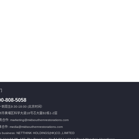
们
00-808-5058
到周五9:30-18:00 (北京时间）
州市黄埔区科学大道18号芯大厦B2栋1-2层
合作: marketing@midsouthernrestorations.com
合作: media@midsouthernrestorations.com
s business: NETTHINK HOLDINGS(HK)CO.,LIMITED