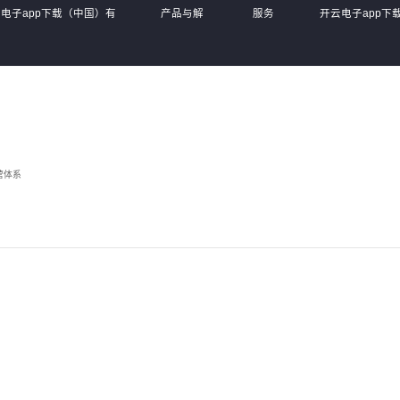
电子app下载（中国）有
产品与解
服务
开云电子app下
公司官网
决方案
体系
限公司官网
营体系