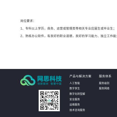
岗位要求：
1、专科以上学历，商务、运营或管理类等相关专业应届生或毕业生；
2、熟练办公软件，有良好的职业道德，良好的学习能力、独立工作能
产品与解决方案
服务体系
人工智能
服务级别
数字孪生
服务网络
数字化转型解
安全服务
运维服务
技术咨询服务